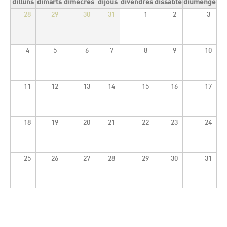
dilluns
dimarts
dimecres
dijous
divendres
dissabte
diumenge
28
29
30
31
1
2
3
CONTACTE
4
5
6
7
8
9
10
11
12
13
14
15
16
17
18
19
20
21
22
23
24
25
26
27
28
29
30
31